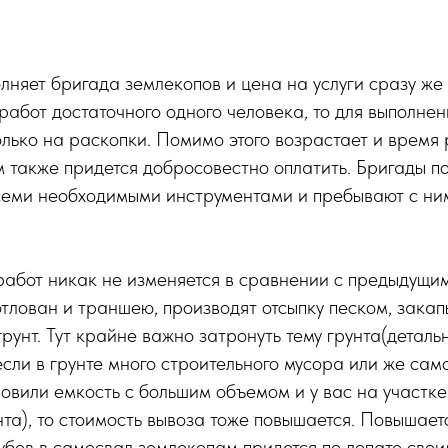
лняет бригада землекопов и цена на услуги сразу же 
работ достаточного одного человека, то для выполнен
олько на раскопки. Помимо этого возрастает и время
м также придется добросовестно оплатить. Бригады п
семи необходимыми инструментами и пребывают с ни
работ никак не изменяется в сравнении с предыдущи
тлован и траншею, производят отсыпку песком, закап
грунт. Тут крайне важно затронуть тему грунта(деталь
если в грунте много строительного мусора или же сам
новили емкость с большим объемом и у вас на участк
нта), то стоимость вывоза тоже повышается. Повышаетс
 кубов в самосвал землекопам придется по лопате сво