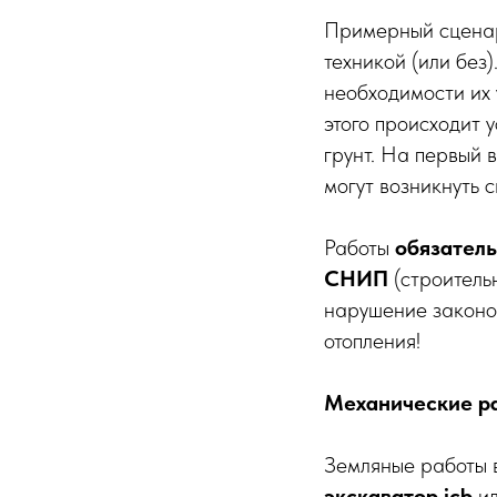
Примерный сценар
техникой (или без
необходимости их 
этого происходит 
грунт. На первый 
могут возникнуть 
Работы
обязател
СНИП
(строитель
нарушение законод
отопления!
Механические р
Земляные работы 
экскаватор jcb
и