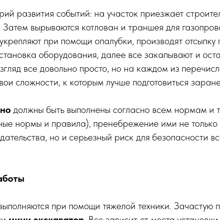
ий развития событий: на участок приезжает строите
). Затем вырываются котлован и траншея для газопров
укрепляют при помощи опалубки, производят отсыпку 
установка оборудования, далее все закапывают и оста
взгляд все довольно просто, но на каждом из перечис
свои сложности, к которым лучше подготовиться заране
ьно
должны быть выполнены согласно всем нормам и 
ные нормы и правила), пренебрежение ими не только
ательства, но и серьезный риск для безопасности в
аботы
выполняются при помощи тяжелой техники. Зачастую 
ли
мини экскаватор
. Все зависит от места установки