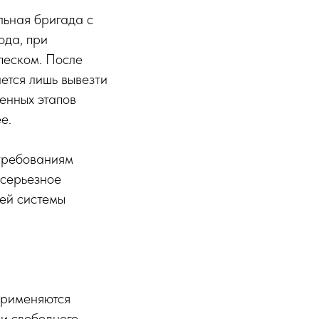
льная бригада с
ода, при
песком. После
ется лишь вывезти
ленных этапов
е.
требованиям
 серьезное
сей системы
применяются
 и свободного