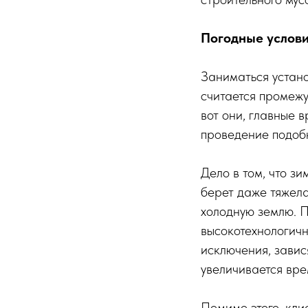
Погодные услов
Заниматься устано
считается промежу
вот они, главные 
проведение подобн
Дело в том, что з
берет даже тяжела
холодную землю. П
высокотехнологичн
исключения, завис
увеличивается вре
Помимо этого, кли