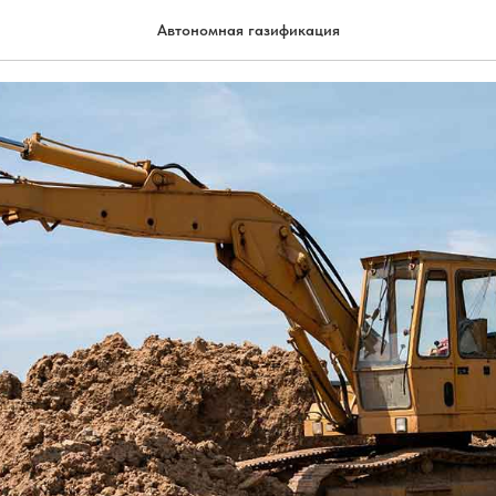
 работы: разновидности и
Автономная газификация