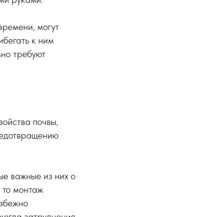
времени, могут
ибегать к ним
вно требуют
войства почвы,
предотвращению
ые важные из них о
, то монтаж
избежно
 когда затруднения