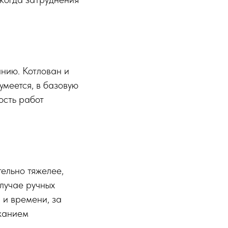
анию. Котлован и
умеется, в базовую
ость работ
тельно тяжелее,
случае ручных
 и времени, за
ржанием