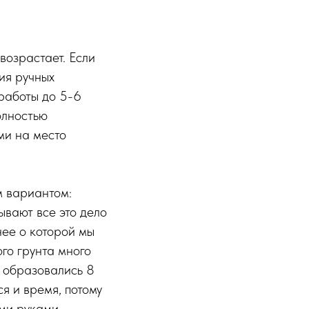
возрастает. Если
ия ручных
 работы до 5-6
олностью
ми на место
м вариантом:
ывают все это дело
нее о которой мы
ого грунта много
е образовались 8
я и время, потому
ими руками.