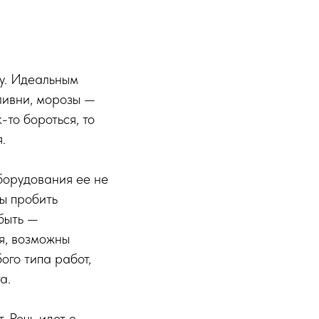
ду. Идеальным
ливни, морозы —
-то бороться, то
.
оборудования ее не
бы пробить
быть —
я, возможны
ого типа работ,
а.
. Речь идет о