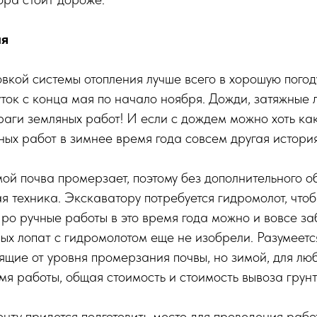
ия
вкой системы отопления лучше всего в хорошую пого
ток с конца мая по начало ноября. Дожди, затяжные 
враги земляных работ! И если с дождем можно хоть как
ых работ в зимнее время года совсем другая история
имой почва промерзает, поэтому без дополнительного 
я техника. Экскаватору потребуется гидромолот, что
ро ручные работы в это время года можно и вовсе за
ых лопат с гидромолотом еще не изобрели. Разумеетс
ящие от уровня промерзания почвы, но зимой, для люб
мя работы, общая стоимость и стоимость вывоза грунт
енту придется подготовить место для проведения работ