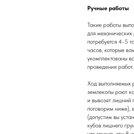
Ручные работы
Такие работы выпо
для механических 
потребуется 4-5 т
часов, которые ва
укомплектованы в
проведения работ.
Ход выполняемых 
землекопы роют ко
и вывозят лишний 
поговорим ниже), 
(допустим вы уста
кубов лишнего гру
что грузить эти 8