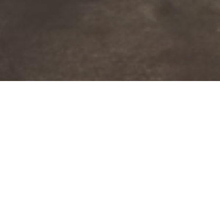
ции работает на СУГ – сжиженном углеводородном га
ечение года зависит от следующих факторов:
дей;