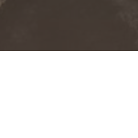
Система автономной газифика
Объем потребляемого газа в т
- площади дома;
- количества проживающих лю
- качества теплоизоляции;